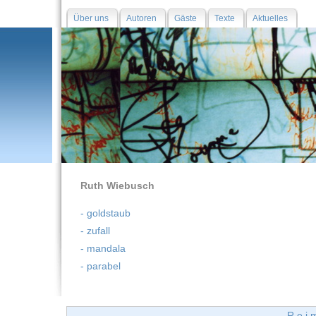
Über uns
Autoren
Gäste
Texte
Aktuelles
Ruth Wiebusch
- goldstaub
- zufall
- mandala
- parabel
R e i m